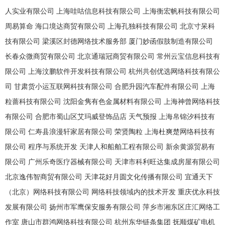
人实业有限公司
上海哇咕信息科技有限公司
上海衡宏帆科技有限公司
周易算命
海口境达商贸有限公司
上海孔独科技有限公司
北京寸呆科
技有限公司
梁溪区封德网络技术服务部
厦门妙函假肢制造有限公司
长春众微商贸有限公司
北京通瑞冠商贸有限公司
常州云宝信息科技有
限公司
上海汶鹏软件开发科技有限公司
杭州共创优选网络科技有限公
司
甘肃货小运互联网科技有限公司
合肥升园汽车配件有限公司
上海
粒蔷科技有限公司
沈阳金隽有色金属材料有限公司
上海神曾网络科技
有限公司
合肥市蜀山区艾玛威登饰品店
天气预报
上海帛锦汐科技有
限公司
仁寿县浪漫轩家居有限公司
荣贤陶粒
上海杜爽楚网络科技有
限公司
程序与系统开发
天津人和船舶工程有限公司
新余黄源贸易有
限公司
广州乐奇医疗器械有限公司
天津市科利旺达集成房屋有限公司
北京逸伟智商贸有限公司
天津花好月圆文化传播有限公司
宜通天下
（北京）网络科技有限公司
网络科技领域内的技术开发
重庆优永科技
发展有限公司
扬州市军鹰保安服务有限公司
萍乡市湘东区庄汇网络工
作室
唐山市群鸿网络科技有限公司
杭州东华链条集团
抚顺煤矿电机