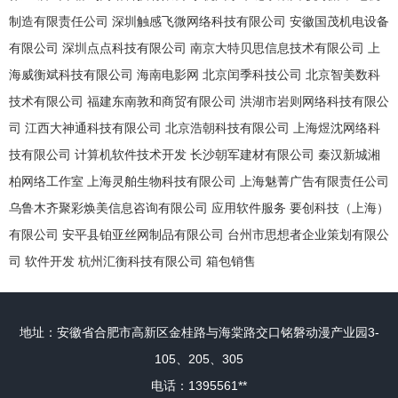
制造有限责任公司
深圳触感飞微网络科技有限公司
安徽国茂机电设备
有限公司
深圳点点科技有限公司
南京大特贝思信息技术有限公司
上
海威衡斌科技有限公司
海南电影网
北京闰季科技公司
北京智美数科
技术有限公司
福建东南敦和商贸有限公司
洪湖市岩则网络科技有限公
司
江西大神通科技有限公司
北京浩朝科技有限公司
上海煜沈网络科
技有限公司
计算机软件技术开发
长沙朝军建材有限公司
秦汉新城湘
柏网络工作室
上海灵舶生物科技有限公司
上海魅菁广告有限责任公司
乌鲁木齐聚彩焕美信息咨询有限公司
应用软件服务
要创科技（上海）
有限公司
安平县铂亚丝网制品有限公司
台州市思想者企业策划有限公
司
软件开发
杭州汇衡科技有限公司
箱包销售
地址：安徽省合肥市高新区金桂路与海棠路交口铭磐动漫产业园3-
105、205、305
电话：1395561**